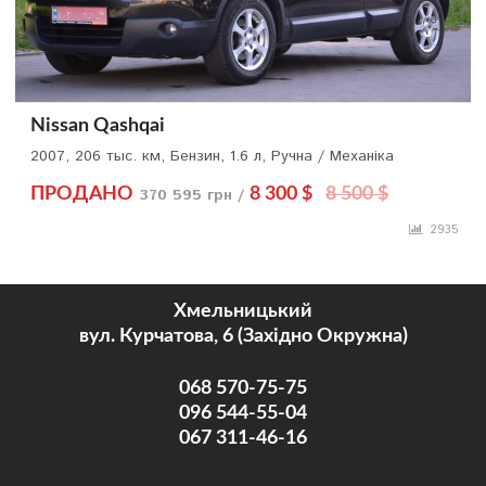
Nissan Qashqai
2007, 206 тыс. км, Бензин, 1.6 л, Ручна / Механіка
ПРОДАНО
370 595 грн /
8 300 $
8 500 $
2935
Хмельницький
вул. Курчатова, 6 (Західно Окружна)
068 570-75-75
096 544-55-04
067 311-46-16