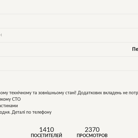
Ч
П
ому технічному та зовнішньому стані! Додаткових вкладень не потр
-якому СТО
астинами
дня. Деталі по телефону
1410
2370
ПОСЕТИТЕЛЕЙ
ПРОСМОТРОВ