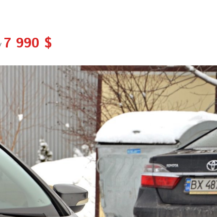
7 990 $
/