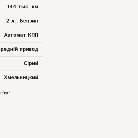
144 тыс. км
2 л., Бензин
Автомат КПП
ередній привод
Сірий
Хмельницкий
ебує!