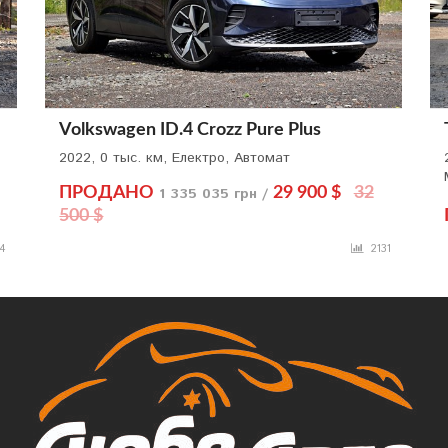
Volkswagen ID.4 Crozz Pure Plus
2022, 0 тыс. км, Електро, Автомат
ПРОДАНО
1 335 035 грн /
29 900 $
32
500 $
14
2131