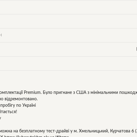
Ч
 комплектації Premium. Було пригнане з США з мінімальними пошкод
но відремонтовано.
пробігу по Україні
ітається!
у
можна на безплатному тест-драйві у м. Хмельницький, Курчатова 6 