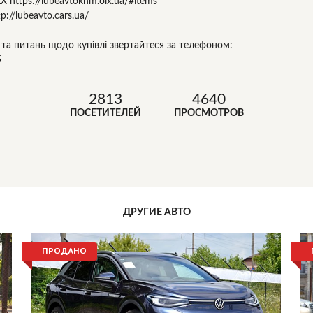
X https://lubeavtokhm.olx.ua/#items
p://lubeavto.cars.ua/
ї та питань щодо купівлі звертайтеся за телефоном:
5
2813
4640
ПОСЕТИТЕЛЕЙ
ПРОСМОТРОВ
ДРУГИЕ АВТО
ПРОДАНО