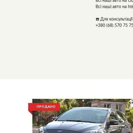
Всі наші авто на OL
Всі наші авто на htt
☎️ Для консультаці
+380 (68) 570 75 7
ПРОДАНО