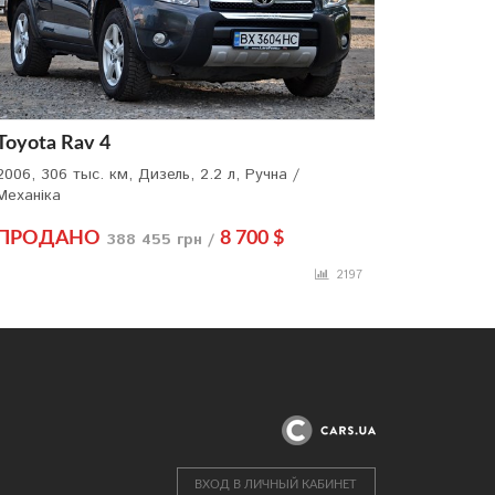
Toyota Rav 4
2006, 306 тыс. км, Дизель, 2.2 л, Ручна /
Механіка
ПРОДАНО
388 455 грн /
8 700 $
2197
ВХОД В ЛИЧНЫЙ КАБИНЕТ